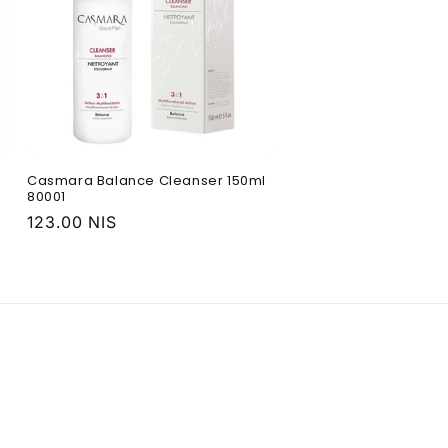
Casmara Balance Cleanser 150ml
80001
Обычная
123.00 NIS
цена