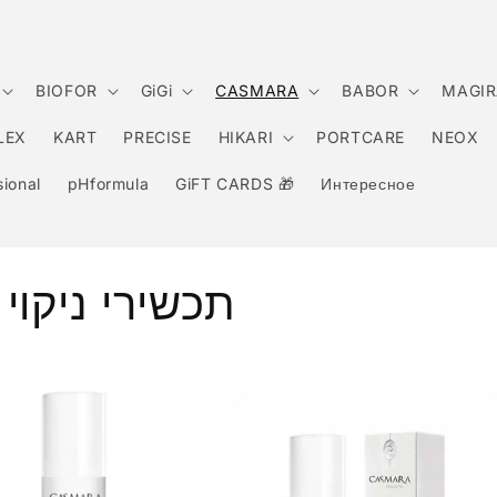
BIOFOR
GiGi
CASMARA
BABOR
MAGIR
LEX
KART
PRECISE
HIKARI
PORTCARE
NEOX
ional
pHformula
GiFT CARDS 🎁
Интересное
תכשירי ניקוי ופילינ