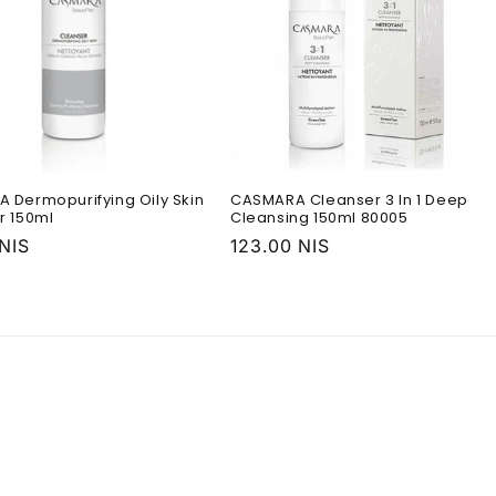
 Dermopurifying Oily Skin
CASMARA Cleanser 3 In 1 Deep
r 150ml
Cleansing 150ml 80005
ая
 NIS
Обычная
123.00 NIS
цена