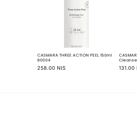
е
к
ц
и
CASMARA THREE ACTION PEEL 150ml
CASMARA
80004
Cleanse
Обычная
258.00 NIS
Обычн
131.00
я
цена
цена
: