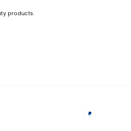
uty products.
Способы
оплаты