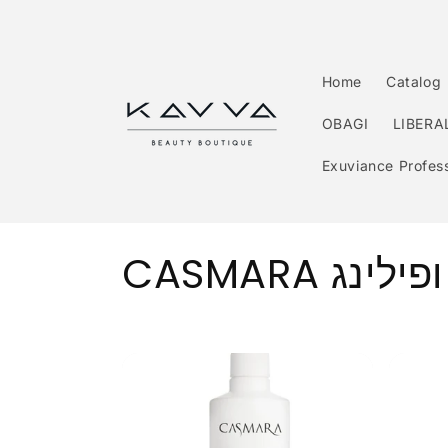
Перейти
к
контенту
Home
Catalog
OBAGI
LIBERA
Exuviance Profess
К
CASMARA ג
о
л
л