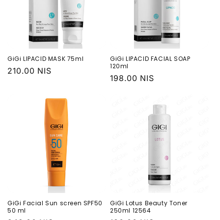
GiGi LIPACID MASK 75ml
GiGi LIPACID FACIAL SOAP
120ml
Обычная
210.00 NIS
Обычная
198.00 NIS
цена
цена
GiGi Facial Sun screen SPF50
GiGi Lotus Beauty Toner
50 ml
250ml 12564