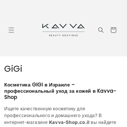
Перейти
к
контенту
Корзина
К
GiGi
о
Косметика GIGI в Израиле –
л
профессиональный уход за кожей в Kavva-
Shop
л
Ищете качественную косметику для
е
профессионального и домашнего ухода? В
к
интернет-магазине
Kavva-Shop.co.il
вы найдете