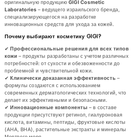
оригинальную продукцию
GIGI Cosmetic
ц
Laboratories
– ведущего израильского бренда,
специализирующегося на разработке
и
инновационных средств для ухода за кожей.
я
Почему выбирают косметику GIGI?
:
✔
Профессиональные решения для всех типов
кожи
– продукты разработаны с учетом различных
потребностей: от сухости и обезвоженности до
проблемной и чувствительной кожи.
✔
Клинически доказанная эффективность
–
формулы создаются с использованием
современных дерматологических технологий, что
делает их эффективными и безопасными.
✔
Инновационные компоненты
– в составе
продукции присутствуют ретинол, гиалуроновая
кислота, витамины, пептиды, фруктовые кислоты
(AHA, BHA), растительные экстракты и минералы
Мертвого моря.