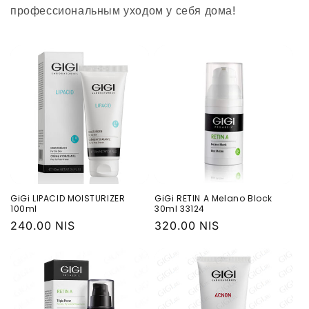
профессиональным уходом у себя дома!
GiGi LIPACID MOISTURIZER
GiGi RETIN A Melano Block
100ml
30ml 33124
Обычная
240.00 NIS
Обычная
320.00 NIS
цена
цена