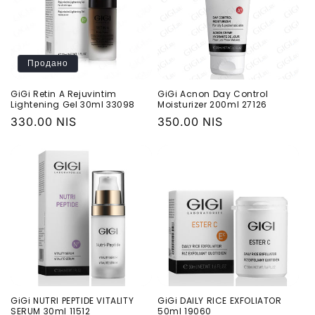
Продано
GiGi Retin A Rejuvintim
GiGi Acnon Day Control
Lightening Gel 30ml 33098
Moisturizer 200ml 27126
Обычная
330.00 NIS
Обычная
350.00 NIS
цена
цена
GiGi NUTRI PEPTIDE VITALITY
GiGi DAILY RICE EXFOLIATOR
SERUM 30ml 11512
50ml 19060