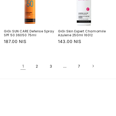
GiGi SUN CARE Defense Spray
GiGi Skin Expert Chamomile
SPF 50 36050 75ml
Azulene 250ml 16012
Обычная
187.00 NIS
Обычная
143.00 NIS
цена
цена
1
…
2
3
7