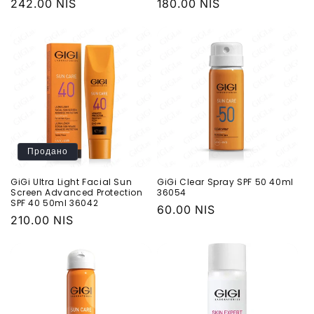
Обычная
242.00 NIS
Обычная
180.00 NIS
цена
цена
Продано
GiGi Ultra Light Facial Sun
GiGi Clear Spray SPF 50 40ml
Screen Advanced Protection
36054
SPF 40 50ml 36042
Обычная
60.00 NIS
Обычная
210.00 NIS
цена
цена