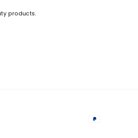
uty products.
Способы
оплаты