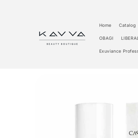
Перейти
к
контенту
Home
Catalog
OBAGI
LIBERA
Exuviance Profess
Перейти к
информации
о продукте