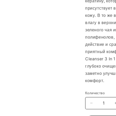
кератину, кот
присутствует 
кожу. В то же
влагу в верхн
зеленого чая 
полифенолов,
действие и ср
приятный комф
Cleanser 3 In 
глубоко очищен
заметно улучш
комфорт.
Количество
Уменьшить
количество