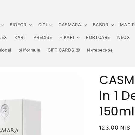
BIOFOR
GiGi
CASMARA
BABOR
MAGIR
LEX
KART
PRECISE
HIKARI
PORTCARE
NEOX
ional
pHformula
GiFT CARDS 🎁
Интересное
CASM
In 1 
150ml
Обычная
123.00 NIS