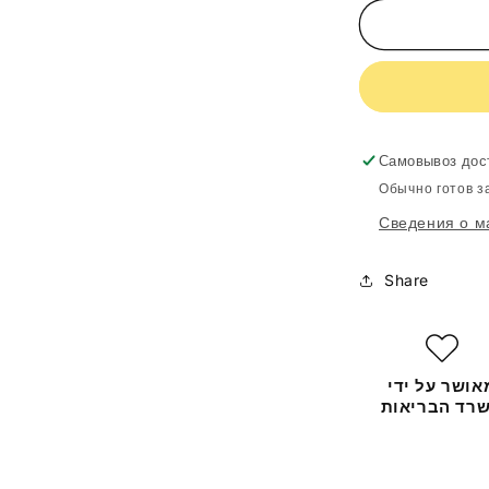
CASMARA
Cleanser
3
In
1
Deep
Cleansing
150ml
Самовывоз дос
80005
Обычно готов з
Сведения о м
Share
אושר על ידי
רד הבריאות