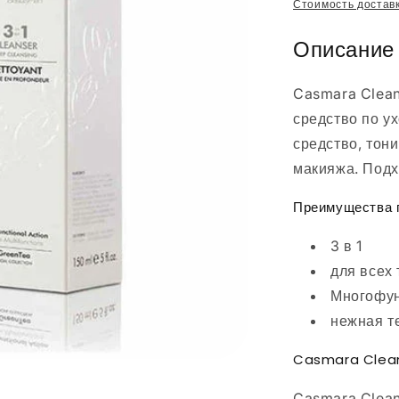
цена
Стоимость достав
Описание
Casmara Clean
средство по у
средство, тони
макияжа. Подх
Преимущества 
3 в 1
для всех
Многофу
нежная т
Casmara Cleans
Casmara Cleans