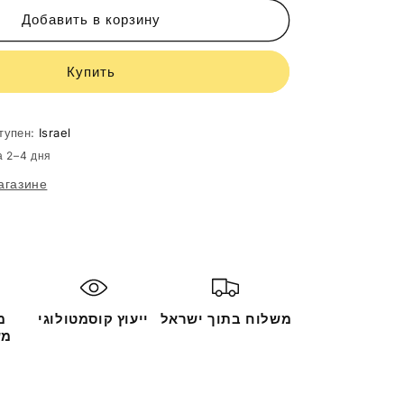
CASMARA
Cleanser
Добавить в корзину
3
In
Купить
1
Deep
Cleansing
150ml
тупен:
Israel
80005
а 2–4 дня
агазине
משלוח בתוך ישראל
ייעוץ קוסמטולוגי
מ
מש