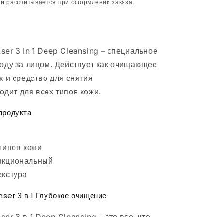
ки
рассчитывается при оформлении заказа.
ser 3 In 1 Deep Cleansing – специальное
ходу за лицом. Действует как очищающее
к и средство для снятия
одит для всех типов кожи.
продукта
 типов кожи
нкциональный
екстура
er 3 в 1 Глубокое очищение
er 3 в 1 Deep Cleansing – это все, что