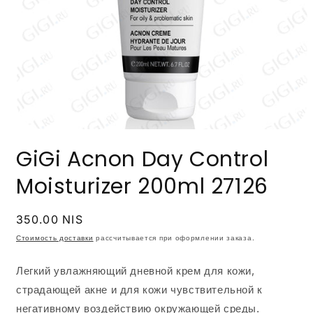
Открыть
медиа-
GiGi Acnon Day Control
файлы
1
в
Moisturizer 200ml 27126
модальном
окне
Обычная
350.00 NIS
цена
Стоимость доставки
рассчитывается при оформлении заказа.
Легкий увлажняющий дневной крем для кожи,
страдающей акне и для кожи чувствительной к
негативному воздействию окружающей среды.