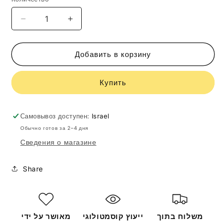
Уменьшить
Увеличить
количество
количество
GiGi
GiGi
Acnon
Acnon
Добавить в корзину
Day
Day
Control
Control
Купить
Moisturizer
Moisturizer
200ml
200ml
27126
27126
Самовывоз доступен:
Israel
Обычно готов за 2–4 дня
Сведения о магазине
Share
משלוח בתוך
ייעוץ קוסמטולוגי
מאושר על ידי