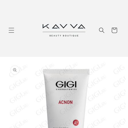
Перейти
к
контенту
Корзина
Перейти к
информации
о продукте