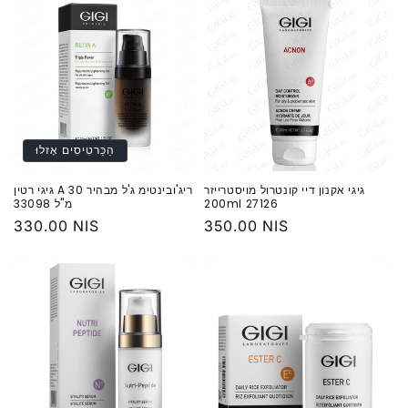
הַכַּרטִיסִים אָזלוּ
‏גיגי אקנון דיי קונטרול מויסטרייזר
‏גיגי רטין A ריג'ובינטימ ג'ל מבהיר 30
200ml 27126
מ"ל 33098
מחיר
350.00 NIS
מחיר
330.00 NIS
רגיל
רגיל