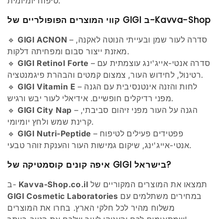
טיפוח יומיומית.
קווי המוצרים הפופולריים של GIGI ב-Kavva-Shop
– סדרה לעור שמן ובעייתי הנוטה לאקנה,
GIGI ACNON
🔹
מאזנת ייצור סבום ומפחיתה דלקות.
– סדרה אנטי-אייג'ינג עוצמתית עם
GIGI Retinol Forte
🔹
רטינול, לחידוש העור, צמצום קמטים והבהרת פיגמנטציה.
– לחות והזנה אינטנסיבית עם הגנה
GIGI Vitamin E
🔹
מפני רדיקלים חופשיים. אידיאלי לעור יבש ורגיש.
– הגנה על העור מפני זיהום סביבתי,
GIGI City Nap
🔹
קרינת שמש ולחץ יומיומי.
– פפטידים פעילים לטיפוח
GIGI Nutri-Peptide
🔹
אנטי-אייג'ינג, שיקום גמישות העור והענקת זוהר טבעי.
איפה קונים קוסמטיקה של GIGI בישראל?
תמצאו את המוצרים המקוריים של
Kavva-Shop.co.il
ב-
במחירים משתלמים עם
GIGI Cosmetic Laboratories
משלוח מהיר לכל חלקי הארץ. בחרו את המוצרים