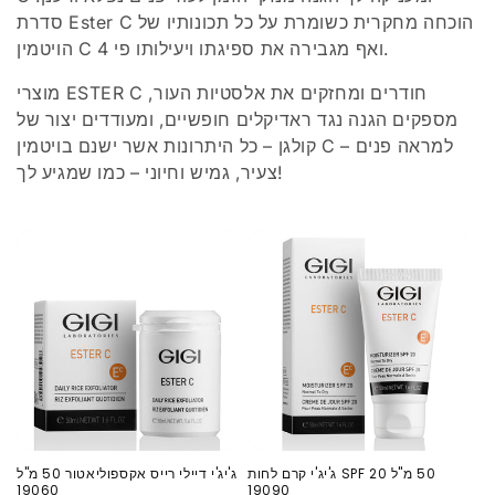
סדרת Ester C הוכחה מחקרית כשומרת על כל תכונותיו של
הויטמין C ואף מגבירה את ספיגתו ויעילותו פי 4.
מוצרי ESTER C חודרים ומחזקים את אלסטיות העור,
מספקים הגנה נגד ראדיקלים חופשיים, ומעודדים יצור של
קולגן – כל היתרונות אשר ישנם בויטמין C – למראה פנים
צעיר, גמיש וחיוני – כמו שמגיע לך!
‏ג'יג'י קרם לחות SPF 20 ‏50 מ"ל
ג'יג'י דיילי רייס אקספוליאטור 50 מ"ל
19060
19090