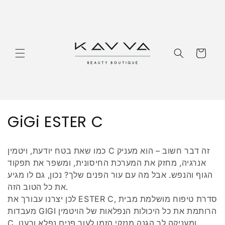
דלג
לתוכן
סַל
גְ
GiGi ESTER C
בִ
כמו שאת בטח יודעת, ויטמין C זה דבר חשוב – הוא מעניק
יָ
אנרגיה, מחזק את המערכת החיסונית, ומשפר את תפקוד
הגוף והנפש. אבל מה עם עור הפנים שלך? נכון, גם לו מגיע
ה
את כל הטוב הזה.
:
לכן יצרנו עבורך את ESTER C, סדרת טיפוח מושלמת מבית
מעבדות GIGI הרותמת את כל היכולות הנפלאות של הויטמין
C ומעניקה לך הגנה מנזקי הזמן לעור פנים נפלא ורענן.