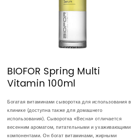
Открыть
медиа-
BIOFOR Spring Multi
файлы
1
в
Vitamin 100ml
модальном
окне
Богатая витаминами сыворотка для использования в
клинике (доступна также для домашнего
использования).
Сыворотка «Весна» отличается
весенним ароматом, питательными и ухаживающими
компонентами.
Он богат витаминами, жирными