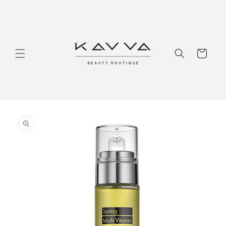
Перейти
к
контенту
Корзина
Перейти к
информации
о продукте