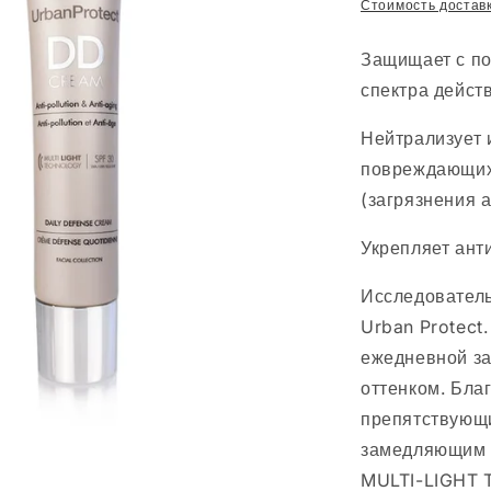
цена
Стоимость достав
Защищает с п
спектра действ
Нейтрализует 
повреждающих 
(загрязнения 
Укрепляет ант
Исследовател
Urban Protect.
ежедневной за
оттенком.
Бла
препятствующ
замедляющим 
MULTI-LIGHT 