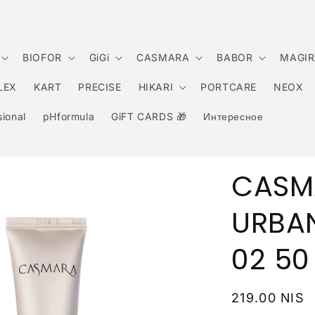
BIOFOR
GiGi
CASMARA
BABOR
MAGIR
LEX
KART
PRECISE
HIKARI
PORTCARE
NEOX
ional
pHformula
GiFT CARDS 🎁
Интересное
CASM
URBA
02 50
Обычная
219.00 NIS