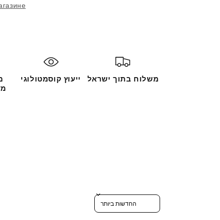
агазине
משלוח בתוך ישראל
ייעוץ קוסמטולוגי
מ
מש
Sort reviews by