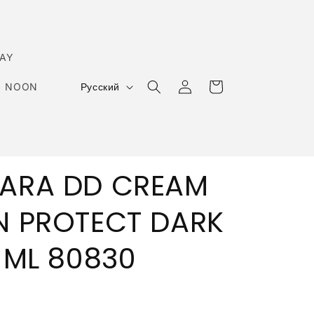
AY
Я
Войти
Корзина
NOON
Русский
з
ы
к
ARA DD CREAM
N PROTECT DARK
 ML 80830