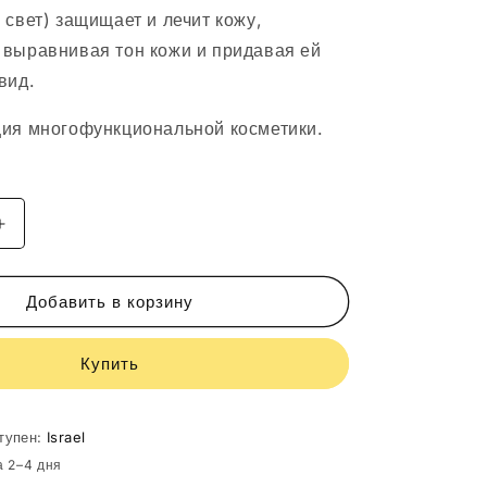
 свет) защищает и лечит кожу,
выравнивая тон кожи и придавая ей
вид.
ия многофункциональной косметики.
Увеличить
количество
CASMARA
DD
Добавить в корзину
CREAM
URBAN
Купить
PROTECT
DARK
02
50
тупен:
Israel
ML
а 2–4 дня
80830