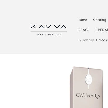
Перейти
к
контенту
Home
Catalog
OBAGI
LIBERA
Exuviance Profess
Перейти к
информации
о продукте