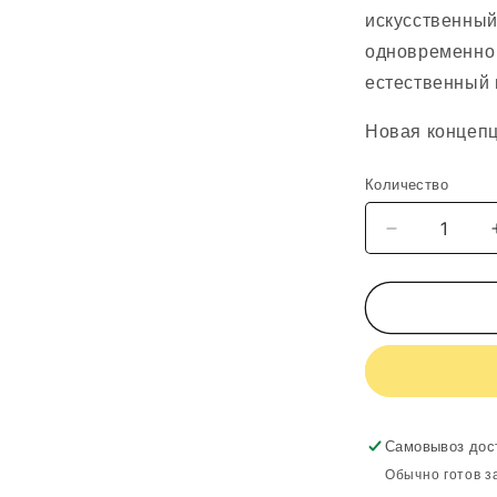
искусственный
одновременно 
естественный 
Новая концепц
Количество
Уменьшить
количество
CASMARA
DD
CREAM
URBAN
PROTECT
DARK
02
50
Самовывоз дос
ML
Обычно готов з
80830