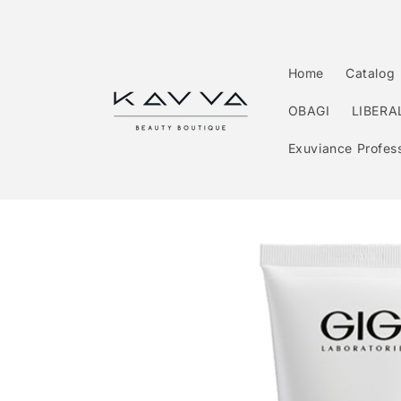
Перейти
к
контенту
Home
Catalog
OBAGI
LIBERA
Exuviance Profess
Перейти к
информации
о продукте