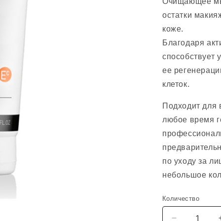
Очищающее мы
остатки макия
коже.
Благодаря ак
способствует 
ее регенераци
клеток.
Подходит для 
любое время г
профессиональ
предварительн
по уходу за л
небольшое кол
Количество