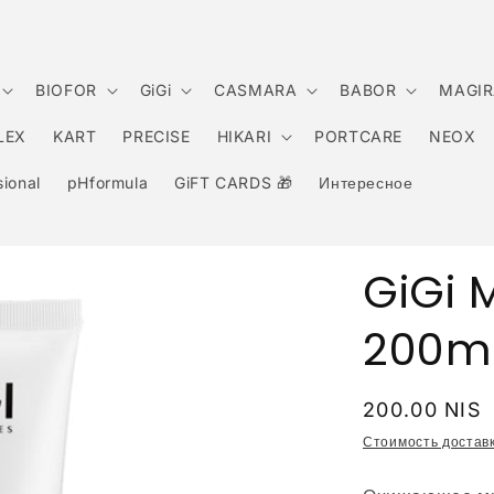
BIOFOR
GiGi
CASMARA
BABOR
MAGIR
LEX
KART
PRECISE
HIKARI
PORTCARE
NEOX
ional
pHformula
GiFT CARDS 🎁
Интересное
GiGi 
200ml
Обычная
200.00 NIS
цена
Стоимость достав