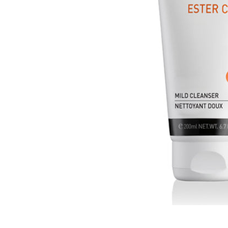
Открыть
медиа-
файлы