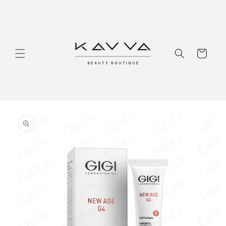
Перейти
к
контенту
Корзина
Перейти к
информации
о продукте