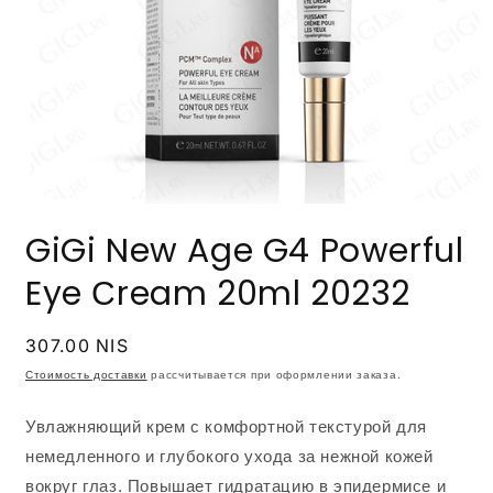
Открыть
медиа-
GiGi New Age G4 Powerful
файлы
1
в
Eye Сream 20ml 20232
модальном
окне
Обычная
307.00 NIS
цена
Стоимость доставки
рассчитывается при оформлении заказа.
Увлажняющий крем с комфортной текстурой для
немедленного и глубокого ухода за нежной кожей
вокруг глаз. Повышает гидратацию в эпидермисе и