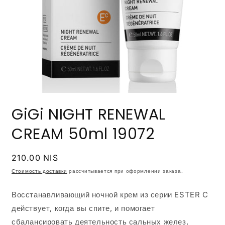
Открыть
медиа-
GiGi NIGHT RENEWAL
файлы
1
в
CREAM 50ml 19072
модальном
окне
Обычная
210.00 NIS
цена
Стоимость доставки
рассчитывается при оформлении заказа.
Восстанавливающий ночной крем из серии ESTER C
действует, когда вы спите, и помогает
сбалансировать деятельность сальных желез,