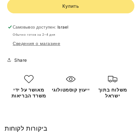
CREAM
CREAM
Купить
50ml
50ml
19072
19072
Самовывоз доступен:
Israel
Обычно готов за 2–4 дня
Сведения о магазине
Share
משלוח בתוך
ייעוץ קוסמטולוגי
מאושר על ידי
ישראל
משרד הבריאות
ביקורות לקוחות