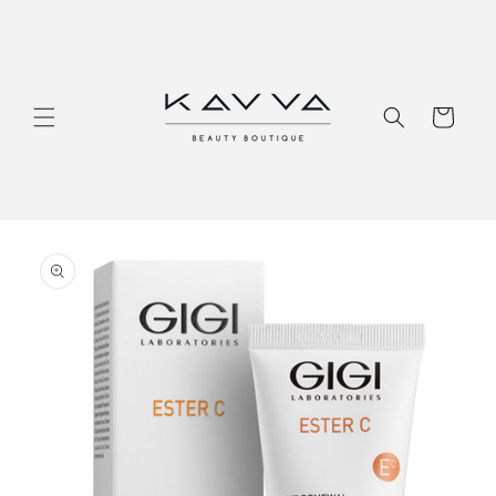
Перейти
к
контенту
Корзина
Перейти к
информации
о продукте