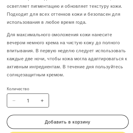
осветляет пигментацию и обновляет текстуру кожи.
Подходит для всех оттенков кожи и безопасен для
использования в любое время года.
Для максимального омоложения кожи нанесите
вечером немного крема на чистую кожу до полного
впитывания. В первую неделю следует использовать
каждые две ночи, чтобы кожа могла адаптироваться к
активным ингредиентам. В течение дня пользуйтесь
солнцезащитным кремом.
Количество
Уменьшить
Увеличить
количество
количество
GiGi
GiGi
NIGHT
NIGHT
Добавить в корзину
RENEWAL
RENEWAL