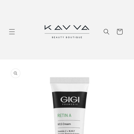
Перейти
к
контенту
Корзина
Перейти к
информации
о продукте