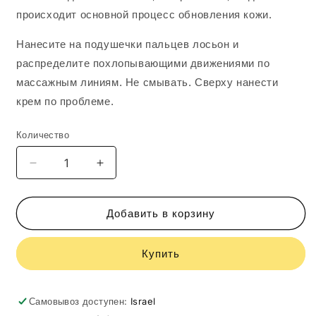
происходит основной процесс обновления кожи.
Нанесите на подушечки пальцев лосьон и
распределите похлопывающими движениями по
массажным линиям. Не смывать. Сверху нанести
крем по проблеме.
Количество
Уменьшить
Увеличить
количество
количество
GiGi
GiGi
RETIN
RETIN
Добавить в корзину
A
A
Preparing
Preparing
Купить
Lotion
Lotion
60ml
60ml
33118
33118
Самовывоз доступен:
Israel