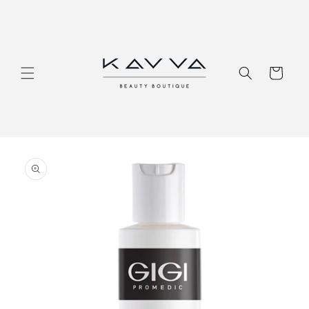
Перейти
к
контенту
Корзина
Перейти к
информации
о продукте