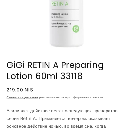
Открыть
медиа-
GiGi RETIN A Preparing
файлы
1
в
Lotion 60ml 33118
модальном
окне
Обычная
219.00 NIS
цена
Стоимость доставки
рассчитывается при оформлении заказа.
Усиливает действие всех последующих препаратов
серии Retin A. Применяется вечером, оказывает
основное действие ночью, во время сна, когда