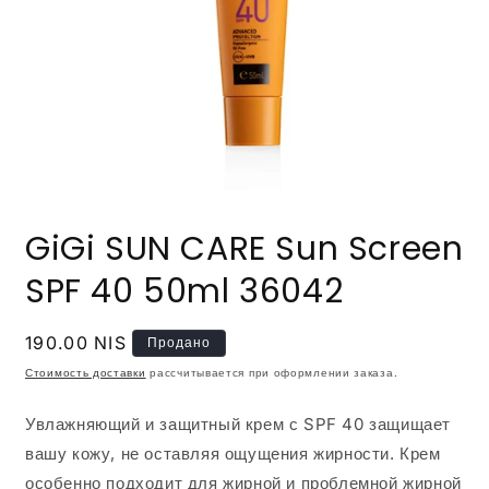
Открыть
медиа-
GiGi SUN CARE Sun Screen
файлы
1
в
SPF 40 50ml 36042
модальном
окне
Обычная
190.00 NIS
Продано
цена
Стоимость доставки
рассчитывается при оформлении заказа.
Увлажняющий и защитный крем с SPF 40 защищает
вашу кожу, не оставляя ощущения жирности. Крем
особенно подходит для жирной и проблемной жирной