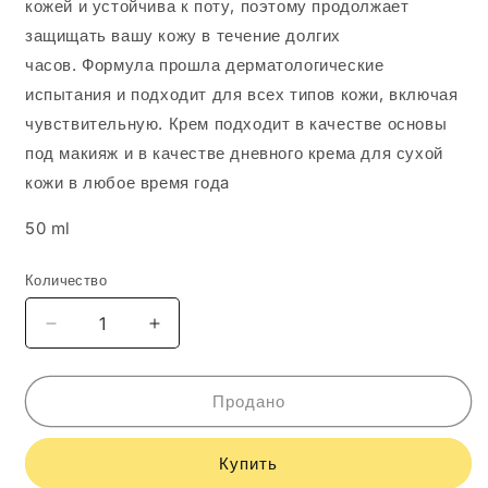
кожей и устойчива к поту, поэтому продолжает
защищать вашу кожу в течение долгих
часов. Формула прошла дерматологические
испытания и подходит для всех типов кожи, включая
чувствительную. Крем подходит в качестве основы
под макияж и в качестве дневного крема для сухой
кожи в любое время годa
50 ml
Количество
Уменьшить
Увеличить
количество
количество
GiGi
GiGi
SUN
SUN
Продано
CARE
CARE
Sun
Sun
Купить
Screen
Screen