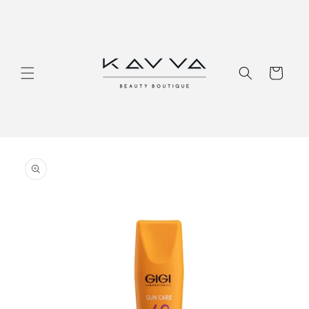
Перейти
к
контенту
Корзина
Перейти к
информации
о продукте