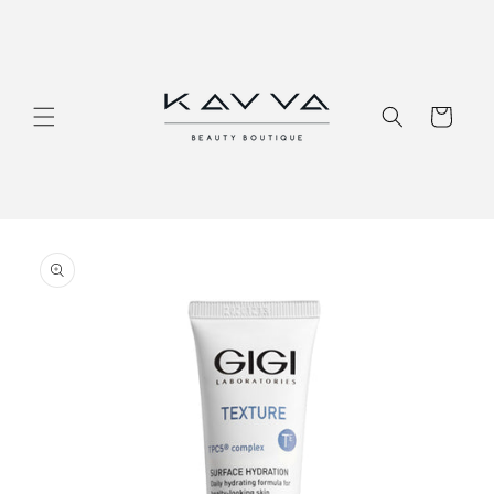
Перейти
к
контенту
Корзина
Перейти к
информации
о продукте