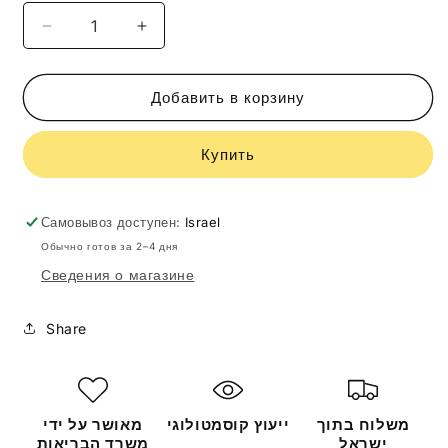
Уменьшить
Увеличить
количество
количество
GiGi
GiGi
Texture
Texture
Добавить в корзину
Surface
Surface
Hydration
Hydration
Купить
50ml
50ml
Самовывоз доступен:
Israel
Обычно готов за 2–4 дня
Сведения о магазине
Share
משלוח בתוך
ייעוץ קוסמטולוגי
מאושר על ידי
ישראל
משרד הבריאות