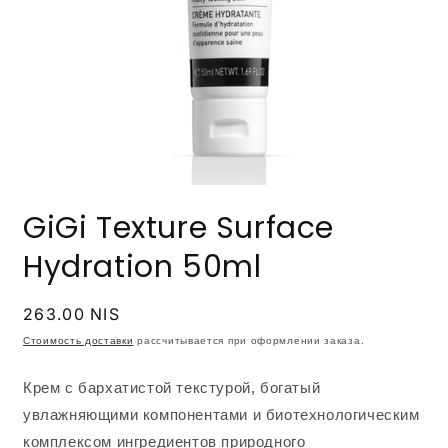
Открыть
медиа-
GiGi Texture Surface
файлы
1
в
Hydration 50ml
модальном
окне
Обычная
263.00 NIS
цена
Стоимость доставки
рассчитывается при оформлении заказа.
Крем с бархатистой текстурой, богатый
увлажняющими компонентами и биотехнологическим
комплексом ингредиентов природного