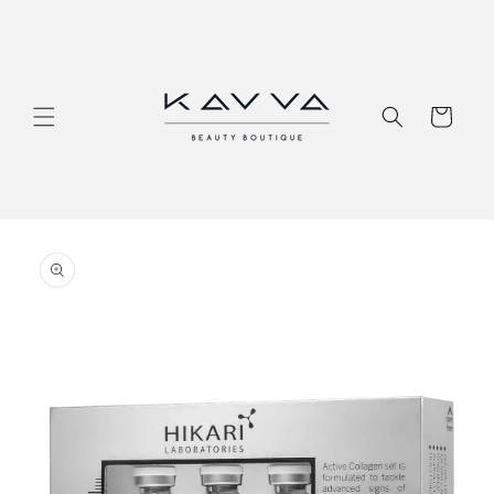
Перейти
к
контенту
Корзина
Перейти к
информации
о продукте