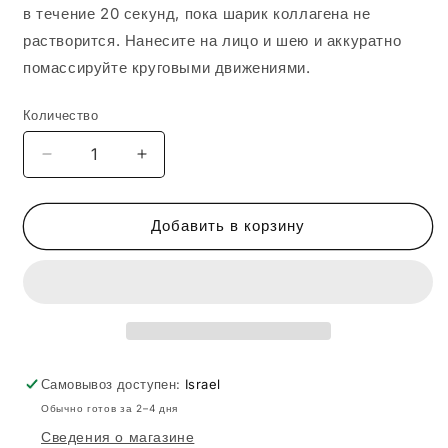
в течение 20 секунд, пока шарик коллагена не
растворится. Нанесите на лицо и шею и аккуратно
помассируйте круговыми движениями.
Количество
Уменьшить
Увеличить
количество
количество
HIKARI
HIKARI
ACTIVE
ACTIVE
Добавить в корзину
COLLAGEN
COLLAGEN
SET
SET
+
+
COPPER
COPPER
PEPTIDE
PEPTIDE
5678
5678
Самовывоз доступен:
Israel
Обычно готов за 2–4 дня
Сведения о магазине