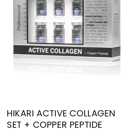
Открыть
медиа-
HIKARI ACTIVE COLLAGEN
файлы
1
в
SET + COPPER PEPTIDE
модальном
окне