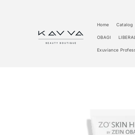
Перейти
к
контенту
Home
Catalog
OBAGI
LIBERA
Exuviance Profess
Перейти к
информации
о продукте