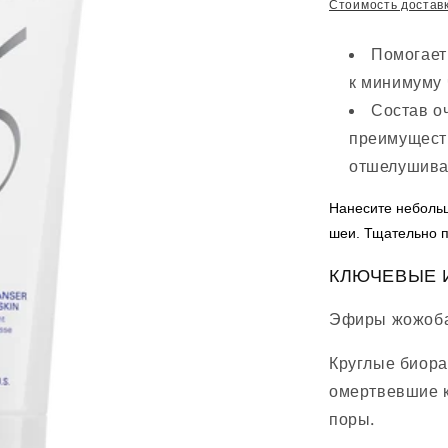
цена
Стоимость достав
Помогает
к минимуму 
Состав о
преимуществ
отшелушива
Нанесите небольш
шеи.
Тщательно п
КЛЮЧЕВЫЕ 
Эфиры жожоб
Круглые биор
омертвевшие к
поры.