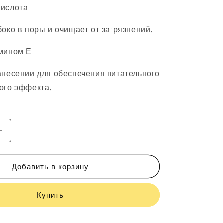
кислота
боко в поры и очищает от загрязнений.
мином Е
анесении для обеспечения питательного
ого эффекта.
Увеличить
количество
Obagi
NG
EXFOLIATING
Добавить в корзину
CLEANSER
NORMAL
Купить
to
Oily
Skin