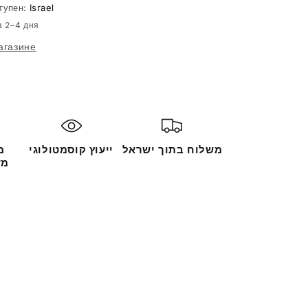
200ml
тупен:
Israel
а 2–4 дня
агазине
משלוח בתוך ישראל
ייעוץ קוסמטולוגי
מ
מש