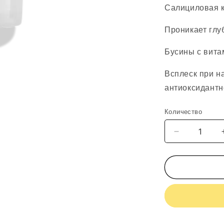
Салициловая 
Проникает глу
Бусины с вита
Всплеск при н
антиоксидантн
Количество
Уменьшить
количество
Obagi
EXFOLIATI
CLEANSER
NORMAL
to
Oily
Skin