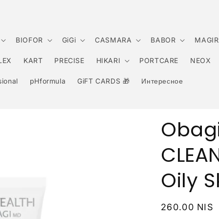
BIOFOR
GiGi
CASMARA
BABOR
MAGIR
LEX
KART
PRECISE
HIKARI
PORTCARE
NEOX
ional
pHformula
GiFT CARDS 🎁
Интересное
Obagi
CLEAN
Oily 
Обычная
260.00 NIS