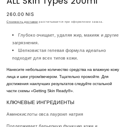
ALL Skin Types 200ml
Обычная
260.00 NIS
цена
Стоимость доставки
рассчитывается при оформлении заказа.
Глубоко очищает, удаляя жир, макияж и другие
загрязнения.
Шелковистая гелевая формула идеально
подходит для всех типов кожи.
Нанесите небольшое количество средства на влажную кожу
лица и шеи утром/вечером.
Тщательно промойте.
Для
достижения наилучших результатов следуйте остальной
части схемы «Getting Skin Ready®».
КЛЮЧЕВЫЕ ИНГРЕДИЕНТЫ
Аминокислоты овса лауроил натрия
Поддерживает барьерную функцию кожи и