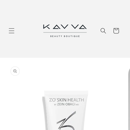
Перейти
к
контенту
Корзина
Перейти к
информации
о продукте