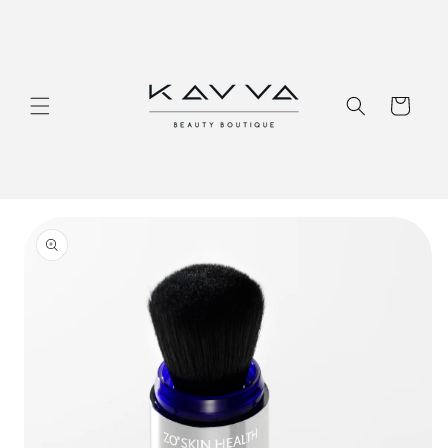
Перейти
к
контенту
Корзина
Перейти к
информации
о продукте