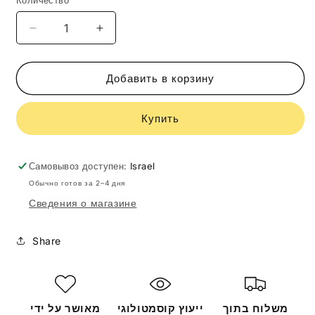
Количество
Уменьшить
Увеличить
количество
количество
Obagi
Obagi
SUNSCREEN
SUNSCREEN
Добавить в корзину
+
+
POWDER
POWDER
Купить
BROAD-
BROAD-
SPECTRUM
SPECTRUM
SPF
SPF
45
45
Самовывоз доступен:
Israel
Обычно готов за 2–4 дня
Сведения о магазине
Share
משלוח בתוך
ייעוץ קוסמטולוגי
מאושר על ידי