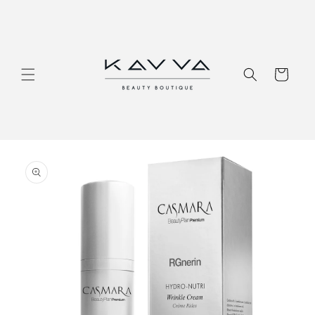
Перейти
к
контенту
Корзина
Перейти к
информации
о продукте