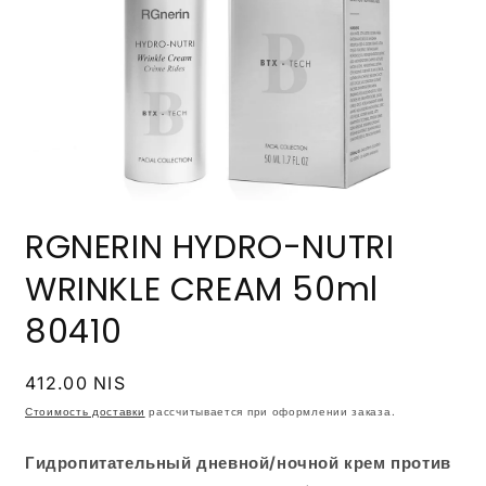
Открыть
медиа-
RGNERIN HYDRO-NUTRI
файлы
1
в
WRINKLE CREAM 50ml
модальном
окне
80410
Обычная
412.00 NIS
цена
Стоимость доставки
рассчитывается при оформлении заказа.
Гидропитательный дневной/ночной крем против