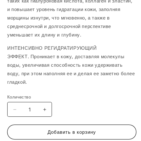
таких как гиалуроновая кислота, коллаген и эластин,
и повышает уровень гидратации кожи, заполняя
морщины изнутри, что мгновенно, а также в
среднесрочной и долгосрочной перспективе
уменьшает их длину и глубину.
ИНТЕНСИВНО РЕГИДРАТИРУЮЩИЙ
ЭФФЕКТ.
Проникает в кожу, доставляя молекулы
воды, увеличивая способность кожи удерживать
воду, при этом наполняя ее и делая ее заметно более
гладкой.
Количество
Уменьшить
Увеличить
количество
количество
RGNERIN
RGNERIN
HYDRO-
HYDRO-
Добавить в корзину
NUTRI
NUTRI