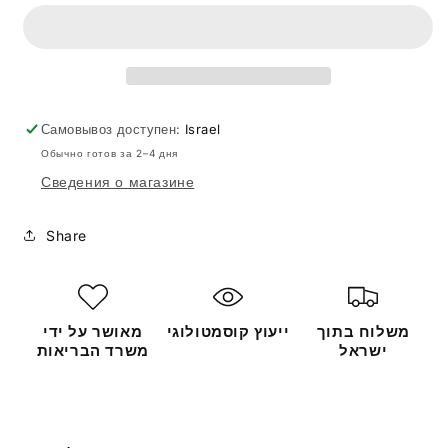
WRINKLE
WRINKLE
CREAM
CREAM
50ml
50ml
80410
80410
Самовывоз доступен:
Israel
Обычно готов за 2–4 дня
Сведения о магазине
Share
משלוח בתוך
ייעוץ קוסמטולוגי
מאושר על ידי
ישראל
משרד הבריאות